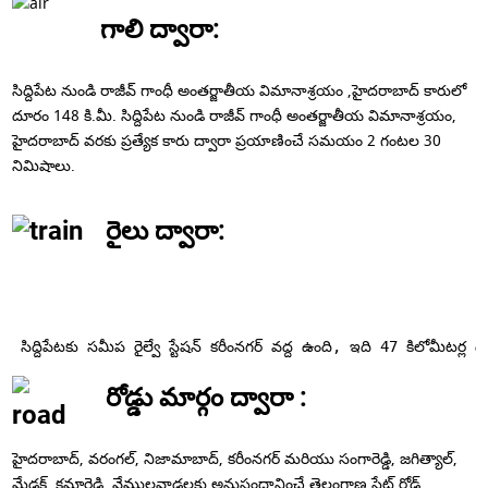
గాలి ద్వారా:
సిద్దిపేట నుండి రాజీవ్ గాంధీ అంతర్జాతీయ విమానాశ్రయం ,హైదరాబాద్ కారులో
దూరం 148 కి.మీ. సిద్దిపేట నుండి రాజీవ్ గాంధీ అంతర్జాతీయ విమానాశ్రయం,
హైదరాబాద్ వరకు ప్రత్యేక కారు ద్వారా ప్రయాణించే సమయం 2 గంటల 30
నిమిషాలు.
రైలు ద్వారా:
 సిద్దిపేటకు సమీప రైల్వే స్టేషన్ కరీంనగర్ వద్ద ఉంది, ఇది 47 కిలోమీటర్ల 
రోడ్డు మార్గం ద్వారా :
హైదరాబాద్, వరంగల్, నిజామాబాద్, కరీంనగర్ మరియు సంగారెడ్డి, జగిత్యాల్,
మేడక్, కమారెడ్డి, వేములవాడలకు అనుసంధానించే తెలంగాణ స్టేట్ రోడ్