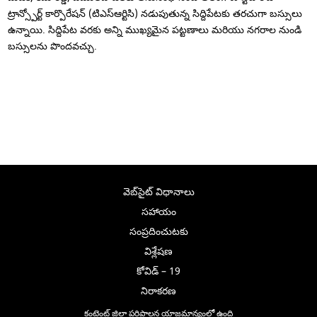
ట్రాన్స్పోర్ట్ కార్పొరేషన్ (టిఎస్ఆర్టిసి) నడుపుతున్న సిద్దిపేటకు తరచుగా బస్సులు
ఉన్నాయి. సిద్దిపేట వరకు అన్ని ముఖ్యమైన పట్టణాలు మరియు నగరాల నుండి
బస్సులను పొందవచ్చు.
వెబ్‌సైట్ విధానాలు
సహాయం
సంప్రదించుటకు
విశ్లేషణ
కోవిడ్ – 19
నిరాకరణ
కంటెంట్ జిల్లా పరిపాలన యాజమాన్యంలో ఉంది